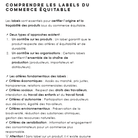
Comprendre les labels du 
commerce équitable
Les 
labels
 sont essentiels pour 
certifier l’origine et la 
traçabilité des produits
 issus du commerce équitable.
📌 
Deux types d’approches existent
 :
Un contrôle sur les produits
 : Un label garantit que le 
produit respecte des critères d’équitabilité et de 
durabilité.
Un contrôle sur les organisations
 : Certains labels 
certifient 
l’ensemble de la chaîne de 
production
 (producteurs, importateurs et 
distributeurs).
📌 
Les critères fondamentaux des labels
 :
✔ 
Critères économiques
 : Accès au marché, prix justes, 
transparence, relations commerciales durables.
✔ 
Critères sociaux
 : Respect des 
droits des travailleurs
, 
interdiction du 
travail des enfants
 et du 
travail forcé
.
✔ 
Critères d’autonomie
 : Participation des producteurs 
aux décisions, égalité des travailleurs.
✔ 
Critères environnementaux
 : Préservation de la 
biodiversité, réduction des substances chimiques, 
gestion des ressources naturelles.
✔ 
Critères de sensibilisation
 : Information et engagement 
des consommateurs pour un commerce plus 
responsable.
💡 
Attention !
 Sans label sur un produit, il n’existe aucune 