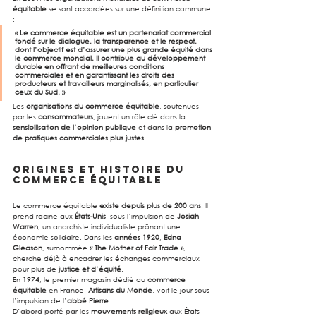
équitable
 se sont accordées sur une définition commune 
:
« Le commerce équitable est un partenariat commercial 
fondé sur le dialogue, la transparence et le respect, 
dont l’objectif est d’assurer une plus grande équité dans 
le commerce mondial. Il contribue au développement 
durable en offrant de meilleures conditions 
commerciales et en garantissant les droits des 
producteurs et travailleurs marginalisés, en particulier 
ceux du Sud. »
Les 
organisations du commerce équitable
, soutenues 
par les 
consommateurs
, jouent un rôle clé dans la 
sensibilisation de l’opinion publique
 et dans la 
promotion 
de pratiques commerciales plus justes
.
Origines et histoire du 
commerce équitable
Le commerce équitable 
existe depuis plus de 200 ans
. Il 
prend racine aux 
États-Unis
, sous l’impulsion de 
Josiah 
Warren
, un anarchiste individualiste prônant une 
économie solidaire. Dans les 
années 1920
, 
Edna 
Gleason
, surnommée 
« The Mother of Fair Trade »
, 
cherche déjà à encadrer les échanges commerciaux 
pour plus de 
justice et d’équité
.
En 
1974
, le premier magasin dédié au 
commerce 
équitable
 en France, 
Artisans du Monde
, voit le jour sous 
l’impulsion de l’
abbé Pierre
.
D’abord porté par les 
mouvements religieux
 aux États-