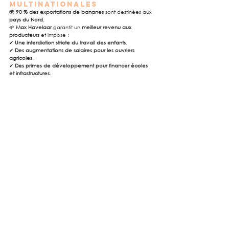
multinationales
🌍 
90 % des exportations de bananes
 sont destinées aux 
pays du Nord
.
🌱 
Max Havelaar
 garantit un 
meilleur revenu aux 
producteurs
 et impose :
✔ 
Une interdiction stricte du travail des enfants
.
✔ 
Des augmentations de salaires pour les ouvriers 
agricoles
.
✔ 
Des primes de développement pour financer écoles 
et infrastructures
.
Le café : lutter contre la 
volatilité des prix
🌍 
80 % de la production mondiale
 provient de 
25 
millions de petits producteurs
.
📉 Le prix du café est soumis à de 
fortes fluctuations
.
✔ 
Le commerce équitable stabilise les prix et garantit un 
revenu juste
.
✔ 
Les producteurs reçoivent parfois le double du prix du 
marché local
.
Le coton : un défi 
écologique majeur
🌿 
Culture très polluante
, nécessitant 
beaucoup d’eau 
et de pesticides
.
✔ 
Max Havelaar impose des pratiques plus durables
 :
✔ Interdiction des 
OGM et substances toxiques
.
✔ Optimisation de 
l’usage de l’eau
.