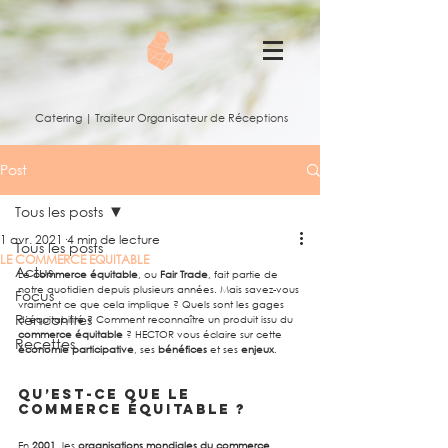
Catering | Traiteur Organisateur de Réceptions
Post
Tous les posts
1 avr. 2021
4 min de lecture
Tous les posts
LE COMMERCE EQUITABLE
Actus
Le 
commerce équitable
, ou 
Fair Trade
, fait partie de 
notre quotidien depuis plusieurs années. Mais savez-vous 
Focus
vraiment ce que cela implique ? Quels sont les gages 
Rencontres
d’équitabilité ? Comment reconnaître un produit issu du 
commerce équitable
 ? HECTOR vous éclaire sur cette 
Recettes
économie participative
, ses 
bénéfices
 et ses 
enjeux
.
Qu’est-ce que le 
commerce équitable ?
En 
2001
, les 
organisations mondiales du commerce 