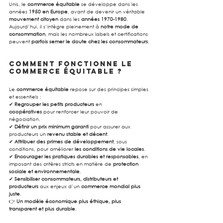
Unis, le 
commerce équitable
 se développe dans les 
années 
1950 en Europe
, avant de devenir un véritable 
mouvement citoyen
 dans les 
années 1970-1980
. 
Aujourd’hui, il s’intègre pleinement à 
notre mode de 
consommation
, mais les nombreux labels et certifications 
peuvent 
parfois semer le doute chez les consommateurs
.
Comment fonctionne le 
commerce équitable ?
Le 
commerce équitable
 repose sur des principes simples 
et essentiels :
✔ 
Regrouper les petits producteurs
 en 
coopératives
 pour renforcer leur pouvoir de 
négociation.
✔ 
Définir un prix minimum garanti
 pour assurer aux 
producteurs un 
revenu stable et décent
.
✔ 
Attribuer des primes de développement
, sous 
conditions, pour améliorer 
les conditions de vie locales
.
✔ 
Encourager les pratiques durables et responsables
, en 
imposant des critères stricts en matière de 
protection 
sociale et environnementale
.
✔ 
Sensibiliser consommateurs, distributeurs et 
producteurs
 aux enjeux d’un 
commerce mondial plus 
juste
.
👉 
Un modèle économique plus éthique, plus 
transparent et plus durable
.