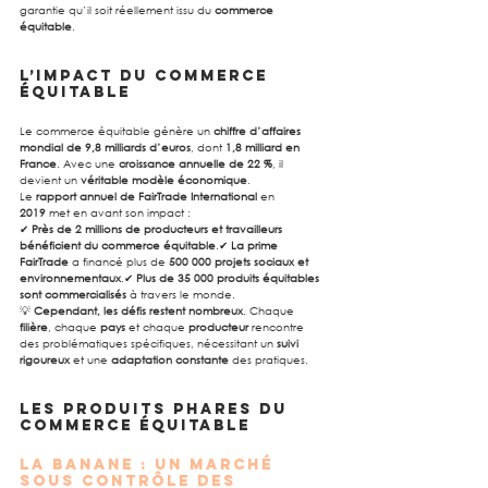
garantie qu’il soit réellement issu du 
commerce 
équitable
.
L’impact du commerce 
équitable
Le commerce équitable génère un 
chiffre d’affaires 
mondial de 9,8 milliards d’euros
, dont 
1,8 milliard en 
France
. Avec une 
croissance annuelle de 22 %
, il 
devient un 
véritable modèle économique
.
Le 
rapport annuel de FairTrade International
 en 
2019
 met en avant son impact :
✔ 
Près de 2 millions de producteurs et travailleurs 
bénéficient du commerce équitable
.✔ 
La prime 
FairTrade
 a financé plus de 
500 000 projets sociaux et 
environnementaux
.✔ 
Plus de 35 000 produits équitables 
sont commercialisés
 à travers le monde.
💡 
Cependant, les défis restent nombreux
. Chaque 
filière
, chaque 
pays
 et chaque 
producteur
 rencontre 
des problématiques spécifiques, nécessitant un 
suivi 
rigoureux
 et une 
adaptation constante
 des pratiques.
Les produits phares du 
commerce équitable
La banane : un marché 
sous contrôle des 