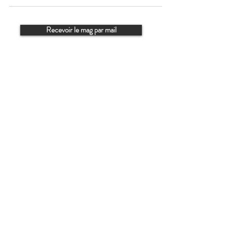
Recevoir le mag par mail
Humain Engagé Catering
Traiteur Organisateur
de Réceptions