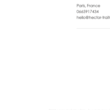
Paris, France
0665917434
hello@hector-trait
Humain Enga
ABONNEMENT AU MAG
Politique RSE
Notre démarche
Achats responsables