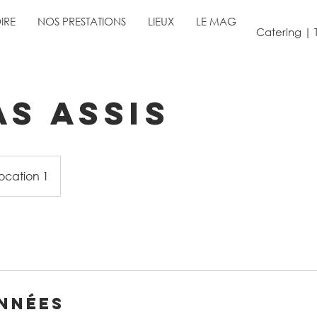
IRE
NOS PRESTATIONS
LIEUX
LE MAG
Catering | 
as assis
ocation 1
nnées