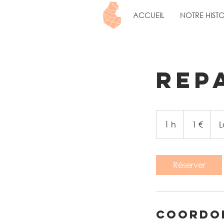
ACCUEIL
NOTRE HISTO
Rep
1
euro
1 h
1
1 €
L
Réserver
Coordo