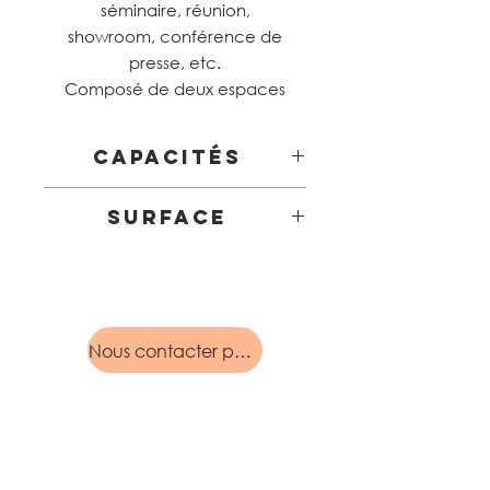
séminaire, réunion,
showroom, conférence de
presse, etc.
Composé de deux espaces
ouverts, il est baigné de lumière
naturelle garantissant des
Capacités
séances de travail plus
agréables.
Repas assis 70 personnes
Surface
Cocktail 100 personnes
Séminaire 70 personnes
170M2
Nous contacter pour cet espace
Humain Engagé Catering
Traiteur Organisateur
de Réceptions
ABONNEMENT AU MAG