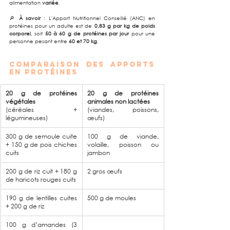
alimentation 
variée
.
🔎 
À savoir
 : L'Apport Nutritionnel Conseillé (ANC) en 
protéines pour un adulte est de 
0,83 g par kg de poids 
corporel
, soit 
50 à 60 g de protéines par jour
 pour une 
personne pesant entre 
60 et 70 kg
.
Comparaison des apports 
en protéines
20 g de protéines 
20 g de protéines 
végétales
animales non lactées
(céréales + 
(viandes, poissons, 
légumineuses)
œufs)
300 g de semoule cuite 
100 g de viande, 
+ 150 g de pois chiches 
volaille, poisson ou 
cuits
jambon
200 g de riz cuit + 180 g 
2 gros œufs
de haricots rouges cuits
190 g de lentilles cuites 
500 g de moules
+ 200 g de riz
100 g d’amandes (3 