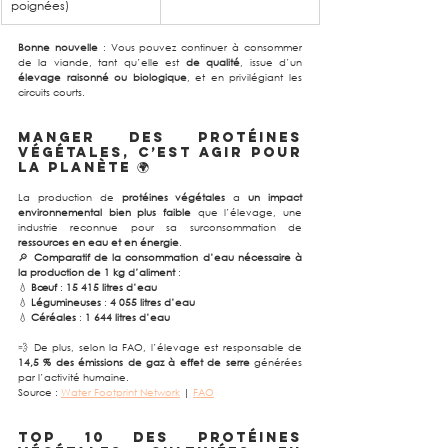
poignées)
Bonne nouvelle
 : Vous pouvez continuer à consommer 
de la viande, tant qu’elle est 
de qualité
, issue d’un 
élevage raisonné ou biologique
, et en privilégiant les 
circuits courts.
Manger des protéines 
végétales, c’est agir pour 
la planète
 🌍
La production de 
protéines végétales
 a 
un impact 
environnemental bien plus faible
 que l’élevage, une 
industrie reconnue pour sa surconsommation de 
ressources en eau et en énergie
.
🔎 
Comparatif de la consommation d’eau nécessaire à 
la production de 1 kg d’aliment
 :
💧 
Bœuf
 : 
15 415 litres d’eau
💧 
Légumineuses
 : 
4 055 litres d’eau
💧 
Céréales
 : 
1 644 litres d’eau
💨 De plus, selon la FAO, l’élevage est responsable de 
14,5 % des émissions de gaz à effet de serre
 générées 
par l’activité humaine.
Source : 
Water Footprint Network
 | 
FAO
Top 10 des protéines 