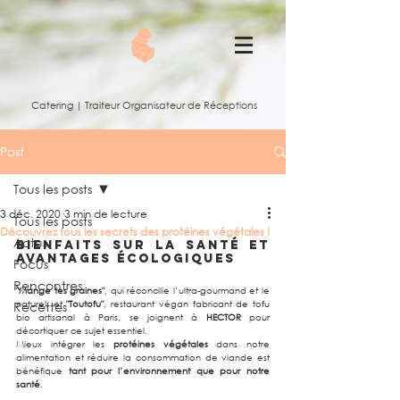
Catering | Traiteur Organisateur de Réceptions
Post
Tous les posts
3 déc. 2020
3 min de lecture
Tous les posts
Découvrez tous les secrets des protéines végétales !
Actus
Bienfaits sur la santé et 
avantages écologiques
Focus
Rencontres
"Mange tes graines"
, qui réconcilie l’ultra-gourmand et le 
naturel, et 
"Toutofu"
, restaurant végan fabricant de tofu 
Recettes
bio artisanal à Paris, se joignent à 
HECTOR
 pour 
décortiquer ce sujet essentiel.
Mieux intégrer les 
protéines végétales
 dans notre 
alimentation et réduire la consommation de viande est 
bénéfique 
tant pour l’environnement que pour notre 
santé
.