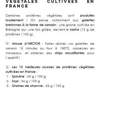
végétales cultivées en 
France
Certaines protéines végétales sont 
produites 
localement
 ! On pense notamment aux 
galettes 
bretonnes à la farine de sarrasin
 : une graine cultivée en 
Bretagne qui, une fois grillée, devient le 
kasha
 (13 g de 
protéines / 100 g).
💡 
Astuce d’HECTOR
 : Faites sécher vos galettes de 
sarrasin 15 minutes au four à 180°C, cassez-les en 
morceaux, et obtenez des 
chips croustillantes
 pour 
l’apéritif !
🥇 
Les 10 meilleures sources de protéines végétales 
cultivées en France
 :
Spiruline
 : 65 g / 100 g
Soja
 : 36 g / 100 g
Graines de chanvre
 : 26 g / 100 g
Graines de courge
 : 25 g / 100 g
Haricots Azuki
 : 25 g / 100 g
Tempeh
 : 20 g / 100 g
Noix
 : 20 g / 100 g
Pois chiches
 : 19 g / 100 g
Graines de chia
 : 17 g / 100 g
Épeautre
 : 15 g / 100 g
Comment les consommer ?
Humain Engagé Catering