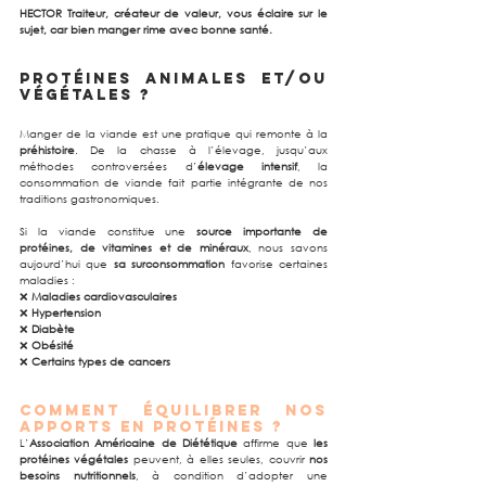
HECTOR Traiteur, créateur de valeur, vous éclaire sur le 
sujet, car bien manger rime avec bonne santé.
Protéines animales et/ou 
végétales ?
Manger de la viande est une pratique qui remonte à la 
préhistoire
. De la chasse à l’élevage, jusqu’aux 
méthodes controversées d’
élevage intensif
, la 
consommation de viande fait partie intégrante de nos 
traditions gastronomiques.
Si la viande constitue une 
source importante de 
protéines, de vitamines et de minéraux
, nous savons 
aujourd’hui que 
sa surconsommation
 favorise certaines 
maladies :
❌ 
Maladies cardiovasculaires
❌ 
Hypertension
❌ 
Diabète
❌ 
Obésité
❌ 
Certains types de cancers
Comment équilibrer nos 
apports en protéines ?
L’
Association Américaine de Diététique
 affirme que 
les 
protéines végétales
 peuvent, à elles seules, couvrir 
nos 
besoins nutritionnels
, à condition d’adopter une 