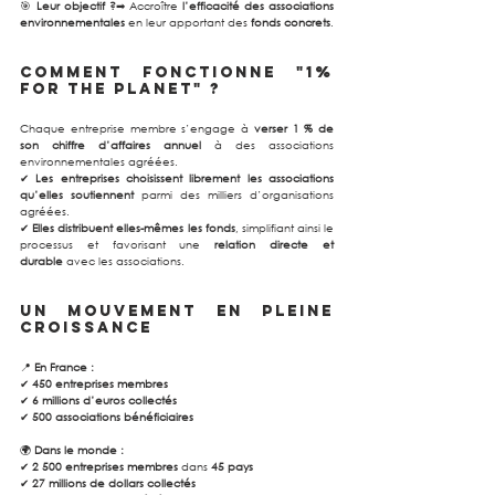
🎯 
Leur objectif ?
➡ Accroître 
l’efficacité des associations 
environnementales
 en leur apportant des 
fonds concrets
.
Comment fonctionne "1% 
for the Planet" ?
Chaque entreprise membre s’engage à 
verser 1 % de 
son chiffre d’affaires annuel
 à des associations 
environnementales agréées.
✔ 
Les entreprises choisissent librement les associations 
qu’elles soutiennent
 parmi des milliers d’organisations 
agréées.
✔ 
Elles distribuent elles-mêmes les fonds
, simplifiant ainsi le 
processus et favorisant une 
relation directe et 
durable
 avec les associations.
Un mouvement en pleine 
croissance
📍 
En France :
✔ 
450 entreprises membres
✔ 
6 millions d’euros collectés
✔ 
500 associations bénéficiaires
🌍 
Dans le monde :
✔ 
2 500 entreprises membres
 dans 
45 pays
✔ 
27 millions de dollars collectés