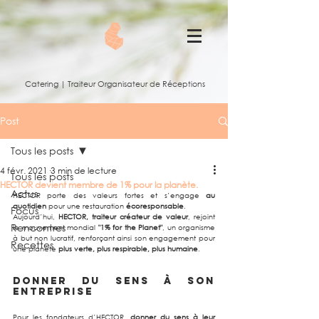
Catering | Traiteur Organisateur de Réceptions
Post
Tous les posts
4 févr. 2021
3 min de lecture
Tous les posts
HECTOR devient membre de 1% pour la planète.
Actus
HECTOR porte des valeurs fortes et s’engage 
au 
quotidien
 pour une restauration 
écoresponsable
.
Focus
Aujourd’hui, 
HECTOR, traiteur créateur de valeur
, rejoint 
Rencontres
le mouvement mondial 
"1% for the Planet"
, un organisme 
à but non lucratif, renforçant ainsi son engagement pour 
Recettes
une planète 
plus verte, plus respirable, plus humaine
.
Donner du sens à son 
entreprise
Pour les fondateurs d’HECTOR, 
donner du sens à leur 