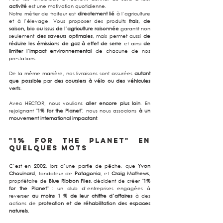
activité
 est une motivation quotidienne.
Notre métier de traiteur est 
directement lié
 à l’agriculture 
et à l’élevage. Vous proposer des produits 
frais, de 
saison, bio ou issus de l’agriculture raisonnée
 garantit non 
seulement 
des saveurs optimales
, mais permet aussi 
de 
réduire les émissions de gaz à effet de serre
 et ainsi 
de 
limiter l’impact environnemental
 de chacune de nos 
prestations.
De la même manière, nos livraisons sont assurées 
autant 
que possible
 par 
des coursiers à vélo ou des véhicules 
verts
.
Avec HECTOR, nous voulions 
aller encore plus loin
. En 
rejoignant 
"1% for the Planet"
, nous nous associons 
à un 
mouvement international impactant
.
"1% for the Planet" en 
quelques mots
C’est en 
2002
, lors d’une partie de pêche, que 
Yvon 
Chouinard
, fondateur de 
Patagonia
, et 
Craig Mathews
, 
propriétaire de 
Blue Ribbon Flies
, décident de créer 
"1% 
for the Planet"
 : un club d’entreprises engagées à 
reverser 
au moins 1 % de leur chiffre d’affaires
 à des 
actions de 
protection et de réhabilitation des espaces 
naturels
.